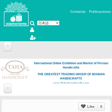
メインコンテンツに移動
Contactar
Publicaciones
International Online Exhibition and Market of Persian
Handicrafts
THE GREATEST TRADING GROUP OF IRANIAN
HANDICRAFTS
www.TahaHandicraft.com
Like
0