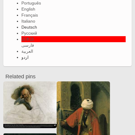
Português
English
Français
Italiano
Deutsch
Русский
日本語
فارسی
العربية
اردو
Related pins