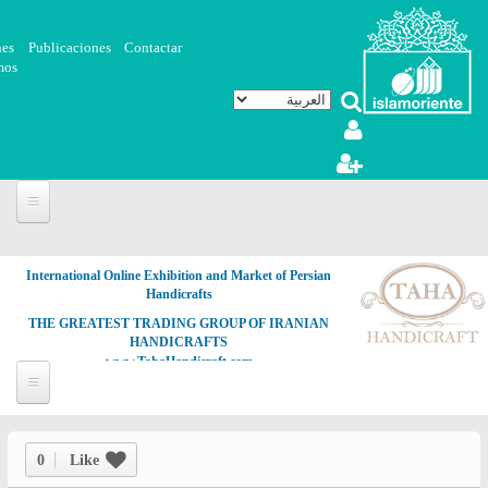
تجاوز إلى المحتوى الرئيسي
nes
Publicaciones
Contactar
mos
International Online Exhibition and Market of Persian
Handicrafts
THE GREATEST TRADING GROUP OF IRANIAN
HANDICRAFTS
www.TahaHandicraft.com
0
Like