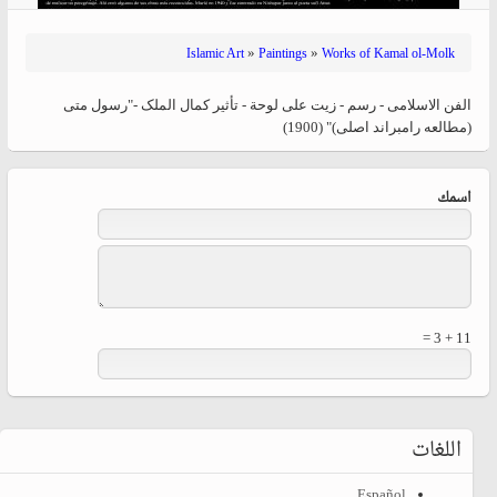
»
»
Islamic Art
Paintings
Works of Kamal ol-Molk
الفن الاسلامی - رسم - زیت علی لوحة - تأثير كمال الملک -"رسول متی
(مطالعه رامبراند اصلی)" (1900)
‏اسمك ‏
11 + 3 =
اللغات
Español