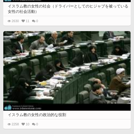
イスラム教の女性の社会（ドライバーとしてのヒジャブを被っている
女性の社会活動）
2630
11
0
イスラム教の女性の政治的な役割
2258
10
0