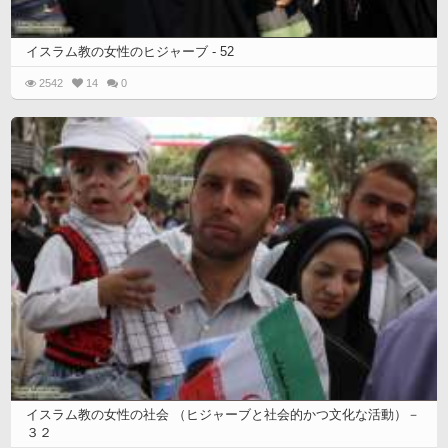
イスラム教の女性のヒジャーブ - 52
2542
14
0
イスラム教の女性の社会 （ヒジャーブと社会的かつ文化な活動）－
３２