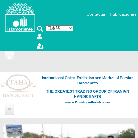
メインコンテンツに移動
Contactar
Publicaciones
International Online Exhibition and Market of Persian
Handicrafts
THE GREATEST TRADING GROUP OF IRANIAN
HANDICRAFTS
www.TahaHandicraft.com
ページ