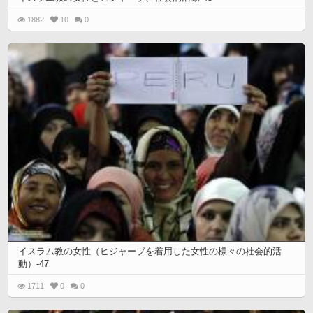
1882
10
0
イスラム教の女性（ヒジャーブを着用した女性の様々の社会的活
動）-47
1711
0
0