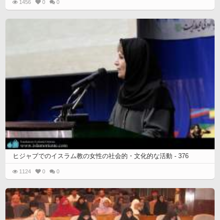
1456
0
0
ヒジャブでのイスラム教の女性の社会的・文化的な活動 - 376
1124
0
0