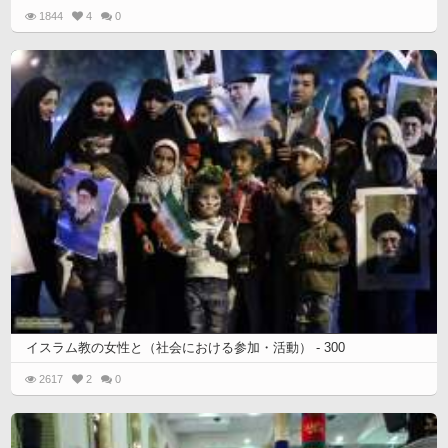
1844
4
0
イスラム教の女性と（社会における参加・活動） - 300
2617
2
0