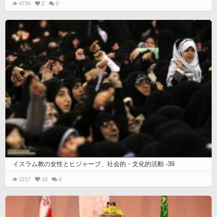
4734
2
0
イスラム教の女性とヒジャーブ、社会的・文化的活動 -39
2217
10
0