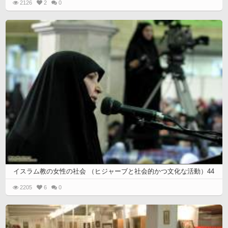
2126
2
0
イスラム教の女性の社会 （ヒジャーブと社会的かつ文化な活動）44
2205
6
0