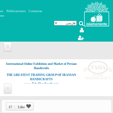
رفتن به محتوای اصلی
nes
Publicaciones
Contactar
mos
International Online Exhibition and Market of Persian
Handicrafts
THE GREATEST TRADING GROUP OF IRANIAN
HANDICRAFTS
www.TahaHandicraft.com
17
Like