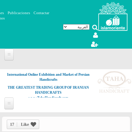
تجاوز إلى المحتوى الرئيسي
nes
Publicaciones
Contactar
mos
International Online Exhibition and Market of Persian
Handicrafts
THE GREATEST TRADING GROUP OF IRANIAN
HANDICRAFTS
www.TahaHandicraft.com
17
Like