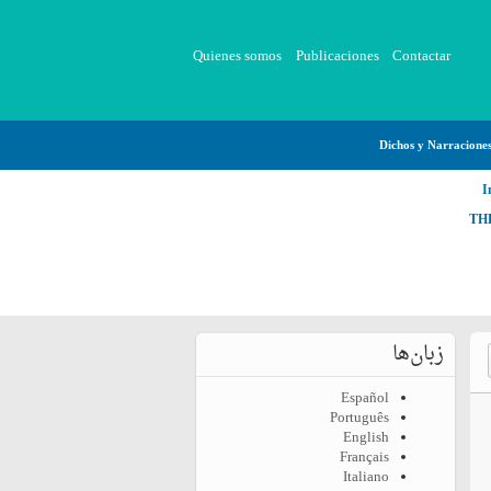
Quienes somos
Publicaciones
Contactar
Dichos y Narracione
I
TH
زبان‌ها
Español
Português
English
Français
Italiano