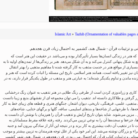
Ferdowsi " (Ed. Baysanqori )
Miniatures of other collections
fo Shahname by Ferdowsi
»
Islamic Art
Tazhib (Ornamentation of valuables pages a
و تزئینات قرآن - شمال هند، کشمیر به احتمال زیاد، قرن هجدهم.
ه هنر در زندگی انسان‌ها بسیار تأثیرگذار بوده و می‌باشد. در حقیقت این هنر است که
به شکل پنهانی کنترل می‌کند و به آن شکل می‌دهد. هنر بر زندگی‌ها از تمدن‌های اولیه تا به
بسیاری از مواقع هنر در خدمت مذهب به کار گرفته شده تا مفاهیم مذهبی را بهتر انتقال
ان نیز تغییر یافته است، همانند هنر اسلامی. تاریخ این مسئله را اثبات کرده است که هنر و
نده ماندن و تداوم یکدیگر شده‌اند؛ به عبارتی هنر و مذهب در طول یکدیگر قرار دارند، نه در
 کاری و زراندوزی کردن است از طرفی رنگ طلایی در هنر تذهیب به عنوان رنگ درخشانی
 گرفتن و طلاکاری دانسته اند. تذهیب را می توان مجموعه ای از نقشهای بدیع و زیبا دانست
 مذهبی، علمی، فرهنگی، تاریخی، دیوان اشعار، جنگهای هنری و قطعه های زیبای خط به کار
ه‌ها، با طرحهایی از شاخه‌ها و بندهای اسلیمی، ساقه، گلها و برگهای ختایی، شاخه‌های
.. مزین می‌شوند. شايد بتوان تاريخ آرايش و تذهيب قرآن را هم‌زمان با نوشتن آن دانست به
ا، جزءها و سجده‌ها آن را به نوعي تزيين مي‌كردند. رفته رفته علاقه مفرط مسلمانان به
ا در تذهيب آن دقت بيشتري به كار برند و در نتيجه اين آثار از سادگي بيرون آمد و جنبه
اء و بزرگان نوشته مي‌شد. اين امر خود يكي از علل توجه هنرمندان به تزيين بيشتر و موجب
نی و تزئینات کتاب قرآن که احتمال می رود در قرن هجدهم در شمال هند، شهر کشمیر