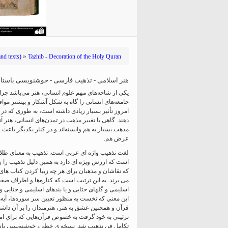
hiyri (XIX d.C).
»
nd texts)
Tazhib - Decoration of the Holy Quran
هنر اسلامی - تذهیب فارسی - خوشنویسی باستانی 
یکی از شاخه‌های مهم علوم انسانی، هنر می‌باشد چرا ک
جامعه‌های انسانی را گاه به شکل آشکار و بیشتر مواقع 
امروز تأثیر بسیار زیادی داشته است، به طوری که در 
دهند. گاهی با تغییر مذهب در تمدن‌های انسانی، هنر آن
مذهب بسیار به هم وابسته‌اند و در کنار یکدیگر باعث ز
عرض هم.
لغت تذهیب واژه ای عربی است. تذهیب به معنای طلا
است که ارزش ویژه ای دارد به همین دلیل تذهیب را زر
که نقاشان و مذهبان برای هر چه زیبا کردن کتاب های
می برند. به این ترتیب است که کناره‌ها و اطراف صفح
اسلیمی و گلهای ختایی و یا بندهای اسلیمی و ختایی و.
اين معني كه نخست به منظور تعيين سر سوره‌ها، آيه‌ه
قرآن و همچنين عشق به هنر، هنرمندان را بر آن داشت ت
تزئيني به خود گرفت به خصوص قرآن‌هايي كه براي امر
تكامل فن تذهيب شد. نسخه ی خطی، خوشنویسی باستا