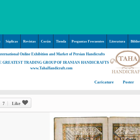
s
Súplicas
Revistas
Corán
Tienda
Preguntas Frecuentes
Literatura
Biblio
nternational Online Exhibition and Market of Persian Handicrafts
E GREATEST TRADING GROUP OF IRANIAN HANDICRAFTS
www.TahaHandicraft.com
Caricature
Poster
Posters – pictures about
C
Hayy (Pregrinación)
Arte & Islamic Architecture in
7
Like
painting
Palestine and Qods
Posters
Imam Mahdi (P)
Persi
Islamic mosaics and decorative
Prof. Hadi Moezzi
Photo of the day
C
Muslim ibn Aqil (P)
tile (Kashi Kari)
Prophet Muhammad (P)
Islamic Mogarabas (Moqarnas
Ta
M
Fátima Zahra (P)
Kari)
M