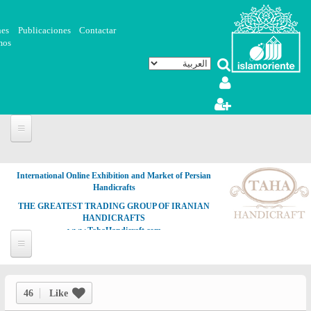
تجاوز إلى المحتوى الرئيسي
nes
Publicaciones
Contactar
mos
International Online Exhibition and Market of Persian
Handicrafts
THE GREATEST TRADING GROUP OF IRANIAN
HANDICRAFTS
www.TahaHandicraft.com
46
Like