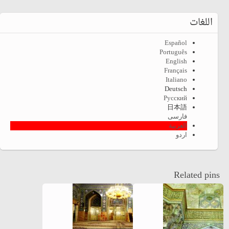
اللغات
Español
Português
English
Français
Italiano
Deutsch
Русский
日本語
فارسی
العربية
اردو
Related pins