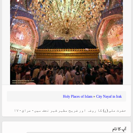
»
Holy Places of Islam
City Nayaf in Irak
حضرت علی (ع) کا روضہ اور ضریح مطہر شہر نجف میں - عراق - ۱۷
آپ کا نام