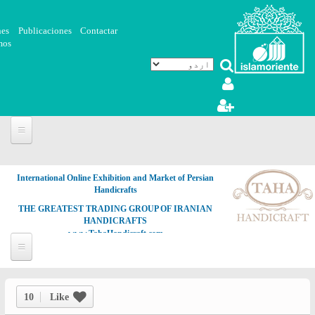
Skip to main content
nes
Publicaciones
Contactar
mos
International Online Exhibition and Market of Persian
Handicrafts
THE GREATEST TRADING GROUP OF IRANIAN
HANDICRAFTS
www.TahaHandicraft.com
10
Like