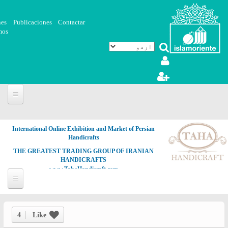
Skip to main content
nes
Publicaciones
Contactar
mos
International Online Exhibition and Market of Persian
Handicrafts
THE GREATEST TRADING GROUP OF IRANIAN
HANDICRAFTS
www.TahaHandicraft.com
4
Like