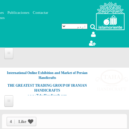
Skip to main content
nes
Publicaciones
Contactar
mos
International Online Exhibition and Market of Persian
Handicrafts
THE GREATEST TRADING GROUP OF IRANIAN
HANDICRAFTS
www.TahaHandicraft.com
4
Like