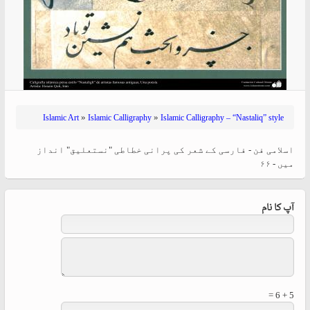
»
»
Islamic Art
Islamic Calligraphy
Islamic Calligraphy – “Nastaliq” style
اسلامی فن - فارسی کے شعر کی پرانی خطاطی "نستعلیق" انداز
میں - ۶۶
آپ کا نام
5 + 6 =