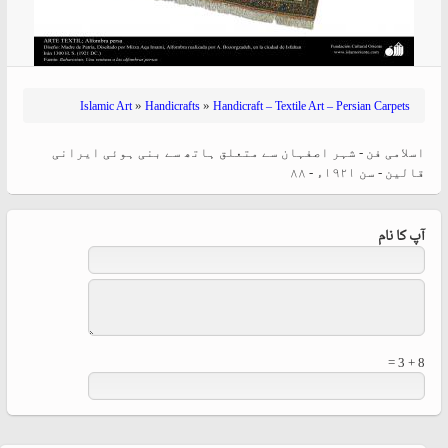
»
»
Islamic Art
Handicrafts
Handicraft – Textile Art – Persian Carpets
اسلامی فن - شہر اصفہان سے متعلق ہاتھ سے بنی ہوئی ایرانی
قالین - سن ۱۹۲۱ء - ۸۸
آپ کا نام
8 + 3 =