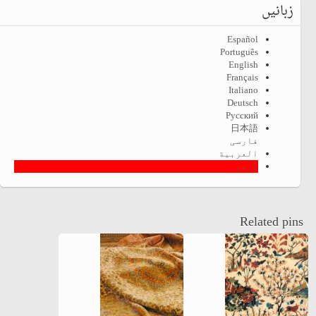
زبانیں
Español
Português
English
Français
Italiano
Deutsch
Русский
日本語
فارسی
العربية
اردو
Related pins