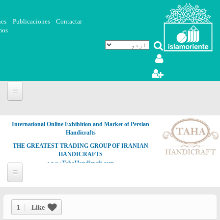
Skip to main content
nes
Publicaciones
Contactar
mos
International Online Exhibition and Market of Persian
Handicrafts
THE GREATEST TRADING GROUP OF IRANIAN
HANDICRAFTS
www.TahaHandicraft.com
1
Like