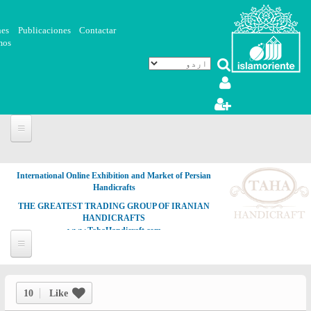
Skip to main content
nes
Publicaciones
Contactar
mos
International Online Exhibition and Market of Persian
Handicrafts
THE GREATEST TRADING GROUP OF IRANIAN
HANDICRAFTS
www.TahaHandicraft.com
10
Like