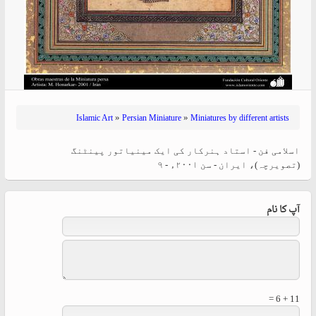
»
»
Islamic Art
Persian Miniature
Miniatures by different artists
اسلامی فن - استاد ہنرکار کی ایک مینیاتور پینٹنگ
(تصویرچہ)، ایران - سن ۲۰۰۱ء - ۹
آپ کا نام
11 + 6 =