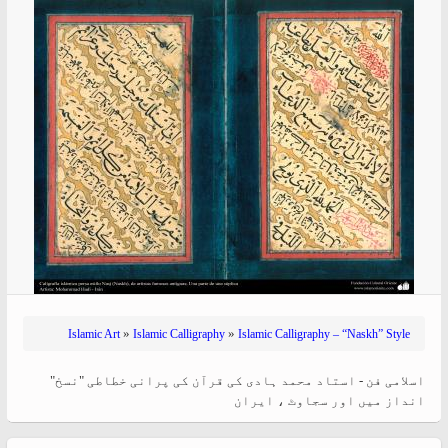
»
»
Islamic Art
Islamic Calligraphy
Islamic Calligraphy – “Naskh” Style
اسلامی فن - استاد محمد ہادی کی قرآن کی پرانی خطاطی "نسخ"
انداز میں اور سجاوٹ ، ایران