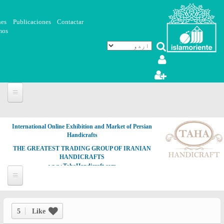
Skip to main content
nes
Publicaciones
Contactar
mos
International Online Exhibition and Market of Persian
Handicrafts
THE GREATEST TRADING GROUP OF IRANIAN
HANDICRAFTS
www.TahaHandicraft.com
5
Like