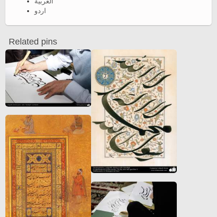
العربية
اردو
Related pins