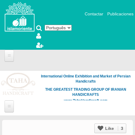
Pular para o conteúdo principal
Contactar
Publicaciones
International Online Exhibition and Market of Persian
Handicrafts
THE GREATEST TRADING GROUP OF IRANIAN
HANDICRAFTS
www.TahaHandicraft.com
Like
3