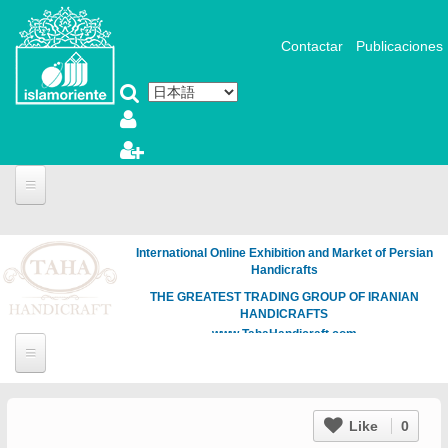
メインコンテンツに移動
Contactar
Publicaciones
International Online Exhibition and Market of Persian
Handicrafts
THE GREATEST TRADING GROUP OF IRANIAN
HANDICRAFTS
www.TahaHandicraft.com
Like
0