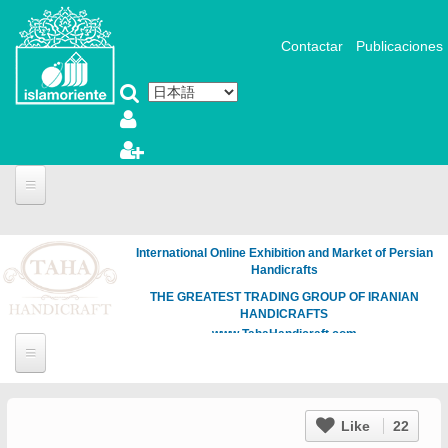
メインコンテンツに移動
Contactar
Publicaciones
International Online Exhibition and Market of Persian
Handicrafts
THE GREATEST TRADING GROUP OF IRANIAN
HANDICRAFTS
www.TahaHandicraft.com
Like
22