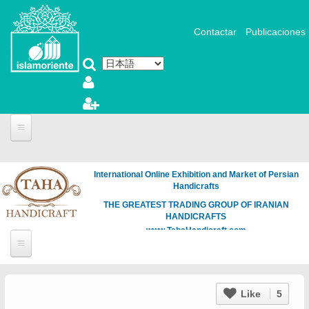
メインコンテンツに移動
Contactar
Publicaciones
International Online Exhibition and Market of Persian
Handicrafts
THE GREATEST TRADING GROUP OF IRANIAN
HANDICRAFTS
www.TahaHandicraft.com
Like
5