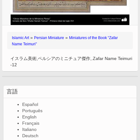
»
»
Islamic Art
Persian Miniature
Miniatures of the Book “Zafar
Name Teimuri”
イスラム美術,ペルシアのミニチュア傑作,.Zafar Name Teimuri
-12
言語
Español
Português
English
Français
Italiano
Deutsch