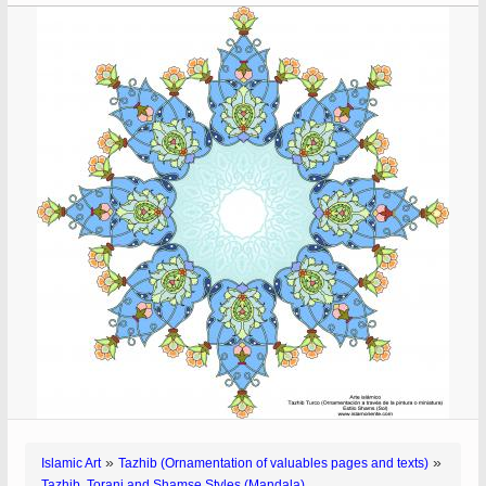
»
»
Islamic Art
Tazhib (Ornamentation of valuables pages and texts)
Tazhib, Toranj and Shamse Styles (Mandala)