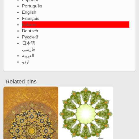
Português
English
Français
Italiano
Deutsch
Русский
日本語
فارسی
العربية
اردو
Related pins