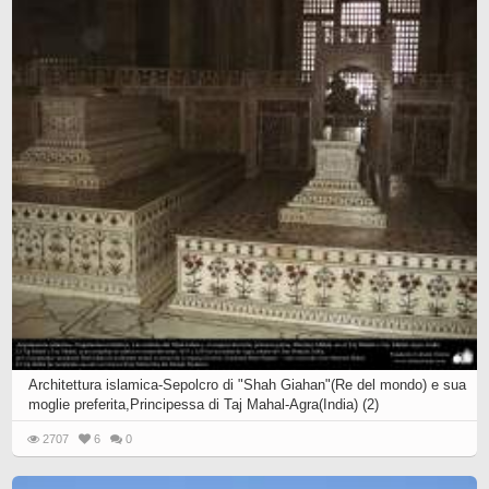
Architettura islamica-Sepolcro di "Shah Giahan"(Re del mondo) e sua
moglie preferita,Principessa di Taj Mahal-Agra(India) (2)
2707
6
0