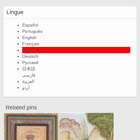
Lingue
Español
Português
English
Français
Italiano
Deutsch
Русский
日本語
فارسی
العربية
اردو
Related pins