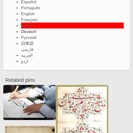
Español
Português
English
Français
Italiano
Deutsch
Русский
日本語
فارسی
العربية
اردو
Related pins