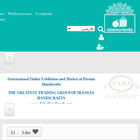
رفتن به محتوای اصلی
nes
Publicaciones
Contactar
mos
International Online Exhibition and Market of Persian
Handicrafts
THE GREATEST TRADING GROUP OF IRANIAN
HANDICRAFTS
www.TahaHandicraft.com
12
Like