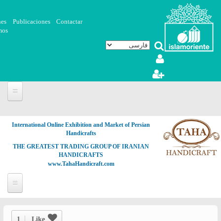
رفتن به محتوای اصلی
nes
Publicaciones
Contactar
mos
Portada
International Online Exhibition and Market of Persian
Fotografía y Arte
Handicrafts
Videos
THE GREATEST TRADING GROUP OF IRANIAN
HANDICRAFTS
Articles
www.TahaHandicraft.com
Noticias
Islamic Art
Biblioteca
Muslim Woman
Literatura
1
Like