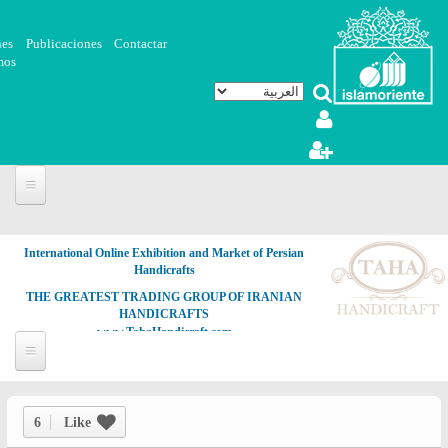
تجاوز إلى المحتوى الرئيسي
nes
Publicaciones
Contactar
mos
International Online Exhibition and Market of Persian
Handicrafts
THE GREATEST TRADING GROUP OF IRANIAN
HANDICRAFTS
www.TahaHandicraft.com
6
Like