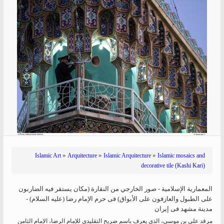
»
»
»
Islamic Art
Arquitecture
Islamic Arquitecture
Islamic mosaics and
decorative tile (Kashi Kari)
المعماریة الإسلامیة - صور الخارجي من النقارة (مكان يستقر فيه الضاربون
على الطبول والعازفون على الأبواق) فی حرم الإمام رضا (علیه السلام) -
مدينة مشهد فی إیران
‎مرقد علي بن موسى، الذي يعرف باسم ضريح التقليدي للإمام الرضا، الإمام الثامن