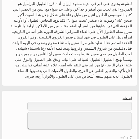
للشيعة يحتوي على قبر في مدينة مشهد، إيران. أداة قرع الطبول للبراميل هو
المزدوج الذي لعبت من أصغر واحد آخر، وعلى حد سواء مع اثنين من العصي التي
كتبها الموسيقي.الطبول اثنين من طبل وعاء على شكل جعل هذا الصوت أكبر
صحن "بام" وصوت عاء صغير "تحت عنوان" الكتالوج. النحاس الطبول أو الأوعية
الخزفية التي تم إنشاؤها من البقر أو الغنم وقتله. من بين الأماكن الهامة والتاريخية
منزل مقام الطبول الآن على الفناء الشرقي الشرفة الثورة على أساس التاريخية
امرأة دليل على الطبول في عهد آستان قدس الغزنوي التقليدية، وفي القرون
اللاحقة استمر هذا التقليد على مر السنين باستثناء محرم وصفر، في اليوم الواحد،
قبل دقيقتين من شروق الشمس وغروبها ومحافظة الأئمة (ع) باستثناء شهادة،
لعب الطبول مع صدى معين. عندما يحدث حادث معين أن الناس من جميع يفرح
وتنشأ بهيج، الطبول الطبول الضيافة على الباب وتدق على الطبول والبوق على
عتبة الامام الرضا (ع) من المرضى تلتئم وانه أصبح علاج عتبة أضاف قداسته، من
أجل تأكيد والتعبير العلني عن الفرح، والطبول الأصوات التي يقدمونها. النساء
الطبول، ثلاثة منهم سبعة أشخاص تدق على الطبول والأبواق أربعة ضربة.
‏اسمك ‏
7 + 0 =