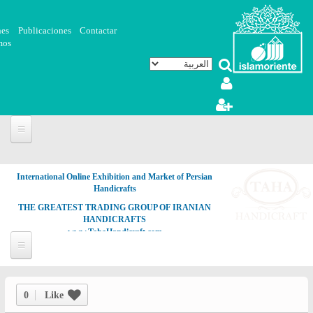
تجاوز إلى المحتوى الرئيسي
nes
Publicaciones
Contactar
mos
International Online Exhibition and Market of Persian
Handicrafts
THE GREATEST TRADING GROUP OF IRANIAN
HANDICRAFTS
www.TahaHandicraft.com
0
Like