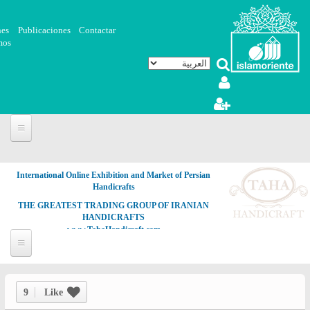
تجاوز إلى المحتوى الرئيسي
nes
Publicaciones
Contactar
mos
International Online Exhibition and Market of Persian
Handicrafts
THE GREATEST TRADING GROUP OF IRANIAN
HANDICRAFTS
www.TahaHandicraft.com
9
Like