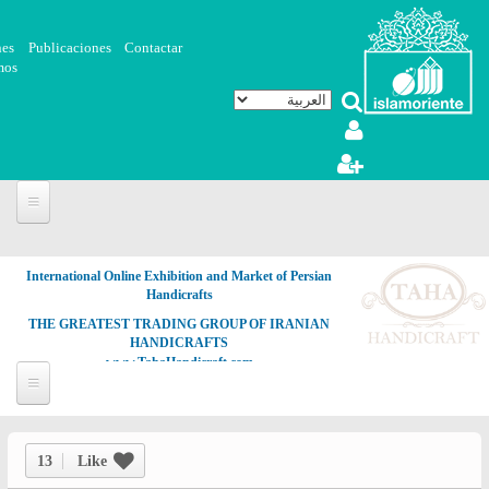
تجاوز إلى المحتوى الرئيسي
nes
Publicaciones
Contactar
mos
International Online Exhibition and Market of Persian
Handicrafts
THE GREATEST TRADING GROUP OF IRANIAN
HANDICRAFTS
www.TahaHandicraft.com
13
Like