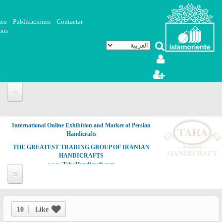
تجاوز إلى المحتوى الرئيسي
nes
Publicaciones
Contactar
mos
International Online Exhibition and Market of Persian
Handicrafts
THE GREATEST TRADING GROUP OF IRANIAN
HANDICRAFTS
www.TahaHandicraft.com
10
Like