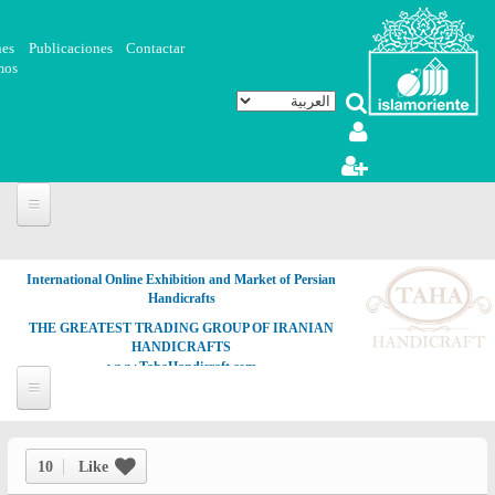
تجاوز إلى المحتوى الرئيسي
nes
Publicaciones
Contactar
mos
International Online Exhibition and Market of Persian
Handicrafts
THE GREATEST TRADING GROUP OF IRANIAN
HANDICRAFTS
www.TahaHandicraft.com
10
Like