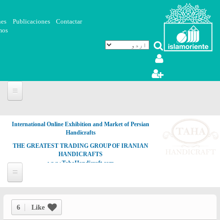
Skip to main content
nes
Publicaciones
Contactar
mos
International Online Exhibition and Market of Persian
Handicrafts
THE GREATEST TRADING GROUP OF IRANIAN
HANDICRAFTS
www.TahaHandicraft.com
6
Like