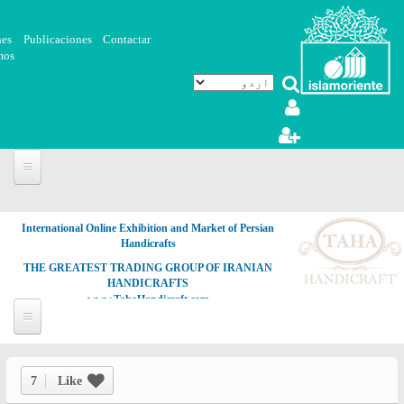
Skip to main content
nes
Publicaciones
Contactar
mos
International Online Exhibition and Market of Persian
Handicrafts
THE GREATEST TRADING GROUP OF IRANIAN
HANDICRAFTS
www.TahaHandicraft.com
7
Like