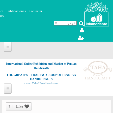
Skip to main content
nes
Publicaciones
Contactar
mos
International Online Exhibition and Market of Persian
Handicrafts
THE GREATEST TRADING GROUP OF IRANIAN
HANDICRAFTS
www.TahaHandicraft.com
7
Like