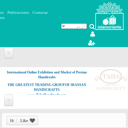
Skip to main content
nes
Publicaciones
Contactar
mos
International Online Exhibition and Market of Persian
Handicrafts
THE GREATEST TRADING GROUP OF IRANIAN
HANDICRAFTS
www.TahaHandicraft.com
16
Like