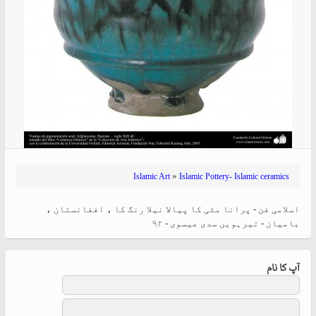
»
Islamic Art
Islamic Pottery- Islamic ceramics
اسلامی فن - پرانا مٹی کا پیالا نیلا رنگ کا ، افغانستان ،
بامیان - تیرہویں سدی عیسوی - ۹۲
آپ کا نام