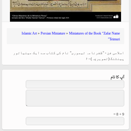
»
»
Islamic Art
Persian Miniature
Miniatures of the Book “Zafar Name
Teimuri”
اسلامی فن - "ظفرنامہ تیموری" نام کی کتاب سے ایک مینیاتور
پینٹنگ (تصویرچہ) - ۶
آپ کا نام
9 + 8 =