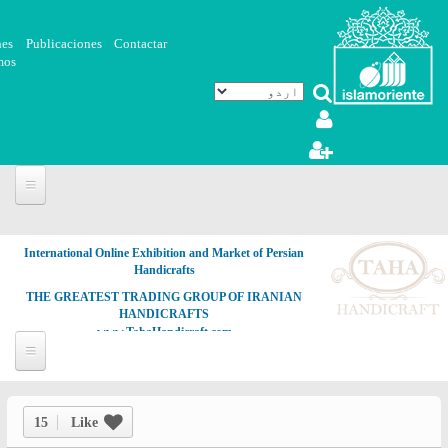
Skip to main content
nes
Publicaciones
Contactar
mos
International Online Exhibition and Market of Persian
Handicrafts
THE GREATEST TRADING GROUP OF IRANIAN
HANDICRAFTS
www.TahaHandicraft.com
15
Like