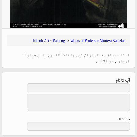
»
»
Islamic Art
Paintings
Works of Professor Morteza Katuzian
استاد مرتضی کاتوزیان کی پینٹنگ "قالین والی جوان" -
ایران ، سن ۱۹۹۶ء
آپ کا نام
5 + 4 =