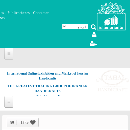
Skip to main content
nes
Publicaciones
Contactar
mos
International Online Exhibition and Market of Persian
Handicrafts
THE GREATEST TRADING GROUP OF IRANIAN
HANDICRAFTS
www.TahaHandicraft.com
59
Like