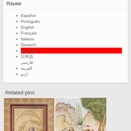
Языки
Español
Português
English
Français
Italiano
Deutsch
Русский
日本語
فارسی
العربية
اردو
Related pins