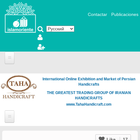
Перейти к основному содержанию
Contactar
Publicaciones
Portada
International Online Exhibition and Market of Persian
Fotografía y Arte
Handicrafts
Videos
THE GREATEST TRADING GROUP OF IRANIAN
HANDICRAFTS
Articles
www.TahaHandicraft.com
Noticias
Biblioteca
Islamic Art
Literatura
Muslim Woman
Like
17