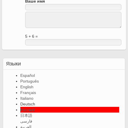
Ваше имя
5 + 6 =
Языки
Español
Português
English
Français
Italiano
Deutsch
Русский
日本語
فارسی
العربية