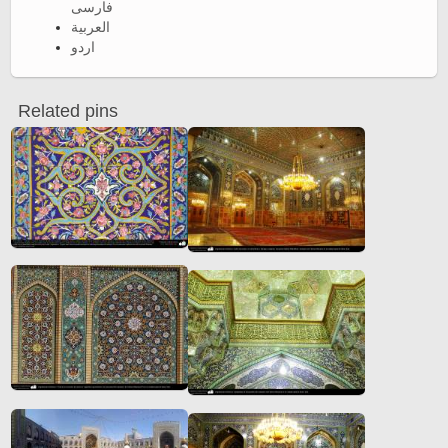
فارسی
العربية
اردو
Related pins