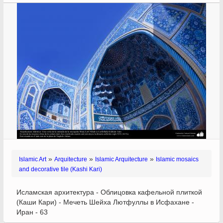
»
»
»
Islamic Art
Arquitecture
Islamic Arquitecture
Islamic mosaics
and decorative tile (Kashi Kari)
Исламская архитектура - Облицовка кафельной плиткой
(Каши Кари) - Мечеть Шейха Лютфуллы в Исфахане -
Иран - 63