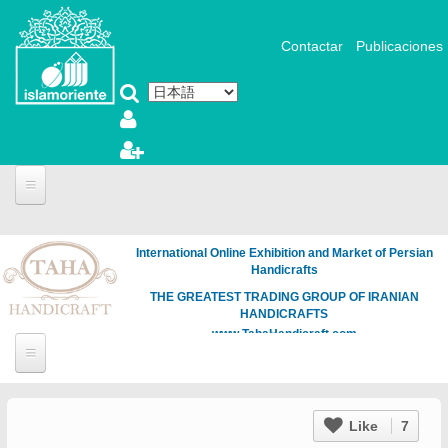
メインコンテンツに移動
Contactar
Publicaciones
International Online Exhibition and Market of Persian
Handicrafts
THE GREATEST TRADING GROUP OF IRANIAN
HANDICRAFTS
www.TahaHandicraft.com
Like
7