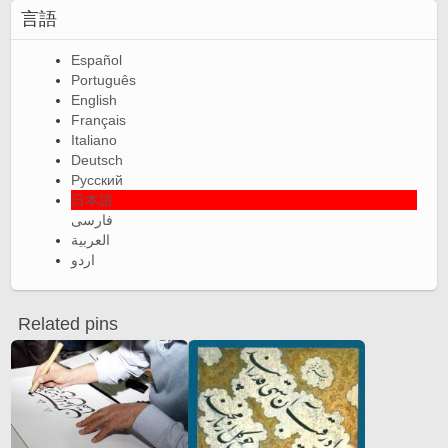
言語
Español
Português
English
Français
Italiano
Deutsch
Русский
日本語
فارسی
العربية
اردو
Related pins