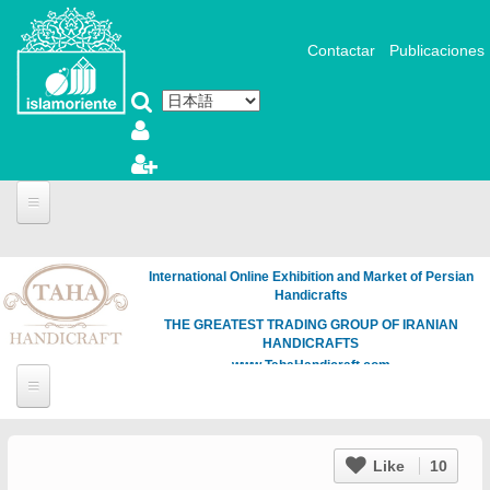
メインコンテンツに移動
Contactar
Publicaciones
International Online Exhibition and Market of Persian
Handicrafts
THE GREATEST TRADING GROUP OF IRANIAN
HANDICRAFTS
www.TahaHandicraft.com
Like
10