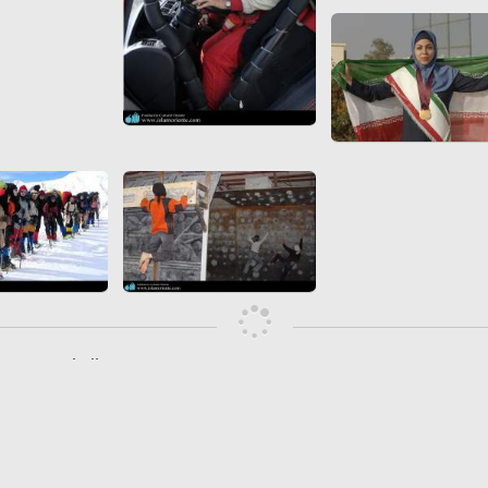
piwik
Calendario Islamico