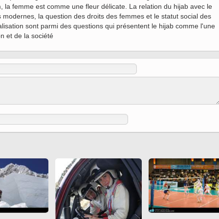
(Ed. Shah Tahmasbi)
 Holy
m, la femme est comme une fleur délicate. La relation du hijab avec le
 to
modernes, la question des droits des femmes et le statut social des
Vignettes de " Shahname
isation sont parmi des questions qui présentent le hijab comme l'une
de Ferdowsi " (Ed.
n et de la société
Baysanqori )
Miniatures of other
collections fo Shahname by
Ferdowsi