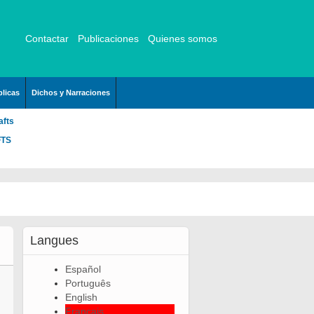
Contactar
Publicaciones
Quienes somos
licas
Dichos y Narraciones
afts
FTS
Langues
Español
Português
English
Français