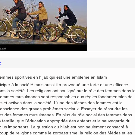
rabia
Fátima Zahra (P)
(Moqarnas Kari)
ein
)
l
Imam Riza (P)
Arte con espejos
amse
Chape
incrustados (aine kari)
r M.
k
Imam Khomeini
City of Isfahan - Iran
the
 and
Imam Husain (P)
resh
City of Mashhad - Iran
Lady Zaynab (P)
City of Shiraz - Iran
Imam Hasan (P)
Mina
rteza
From other cities of Iran
Imam Ali (P)
t
Poet
”
 –
Mecca and Medina – Saudi
Fatima Masumah (P)
Gol
an”
Arabia
Imam Hadi
emmes sportives en hijab qui est une emblème en Islam
luz”
one
City of Agra - India
k
iciper à la société mais aussi il a provoqué une forte et une efficace
Miniatures of the Book
of
Ali Asgar (P)
la société. Les religions ont souligné sur le rôle des femmes dans l
“Pany Gany”
in
Ali Akbar (P)
es femmes musulmanes sont responsables aux règles fondamentales de
 books
ses et actives dans la société. L'une des tâches des femmes est la
Abalfadl al-Abbas (P)
 conscience des graves problèmes sociaux. Essayer de résoudre les
irs des femmes musulmanes. En plus du rôle social des femmes dans
la famille, que l'éducation appropriée des enfants et la sauvegarde du
Miniatures of the book
e plus importants. La question du hijab est non seulement consacré à
“Shahname by Ferdowsi”
by
aucoup de religions comme le zoroastrisme, la religion des Mèdes et les