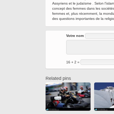
Ferdowsi
Antique editions of the
Assyriens et le judaïsme . Selon l'isla
Quran from early times
concept des femmes dans les sociétés 
Miniature in Mural
XIII hiyri (XIX d.C).
femmes et, plus récemment, la mondial
des questions importantes de la religio
Votre nom
16 + 2 =
Related pins