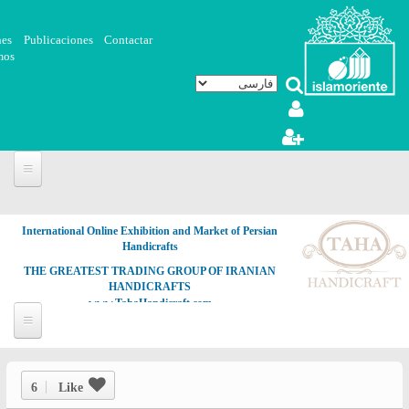
رفتن به محتوای اصلی
nes
Publicaciones
Contactar
mos
International Online Exhibition and Market of Persian
Handicrafts
THE GREATEST TRADING GROUP OF IRANIAN
HANDICRAFTS
www.TahaHandicraft.com
6
Like