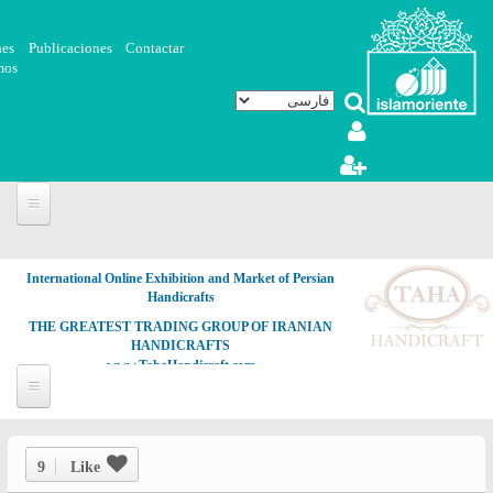
رفتن به محتوای اصلی
nes
Publicaciones
Contactar
mos
International Online Exhibition and Market of Persian
Handicrafts
THE GREATEST TRADING GROUP OF IRANIAN
HANDICRAFTS
www.TahaHandicraft.com
9
Like