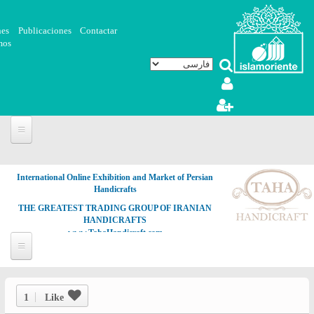
رفتن به محتوای اصلی
nes
Publicaciones
Contactar
mos
International Online Exhibition and Market of Persian
Handicrafts
THE GREATEST TRADING GROUP OF IRANIAN
HANDICRAFTS
www.TahaHandicraft.com
1
Like