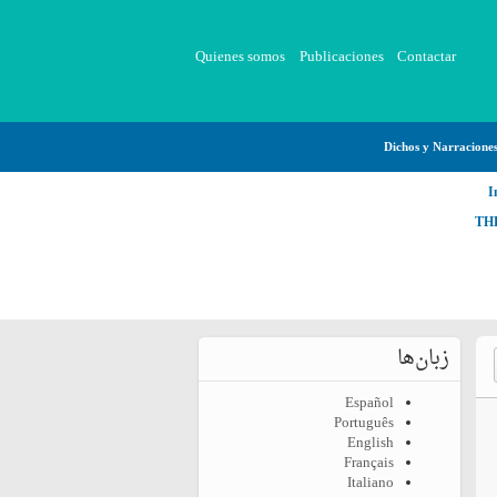
Quienes somos
Publicaciones
Contactar
Dichos y Narracione
I
TH
زبان‌ها
Español
Português
English
Français
Italiano