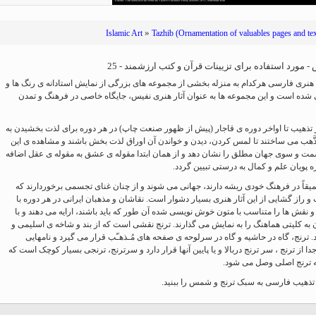
Ferdowsi " (Ed. Baysanqori )
»
Islamic Art
Tazhib (Ornamentation of valuables pages and tex
Miniatures of other collections
fo Shahname by Ferdowsi
مورد استفاده برای تزیینات قرآن و کتب ارزشمند - 25
ری فارسی هرکدام به منزله بخشی از مجموعه های بزرگی از نمایش استادانه ی رنگ ها و
شده است و این مجموعه ها به عنوان آثار هنری نفیس، جایگاه خاصی در فرهنگ و تمدن
ر تذهیب تا اواخر دوره ی قاجار (پیش از ظهور صنعت چاپ) در هر دوره برای لذت بخشیدن به
َهب می ساختند تا لمس کردن، دیدن و خواندن آن اوراق لذت بخش باشند و مشاهده ی این
سمت و سوی جهان مطلق را نشان دهد و از همان ابتدا مقوله ی عشق به مقوله ی عقل اضافه
پویان علم و کمال به درستی تبیین گردد.
یقاً در فرهنگ خودی ریشه دارند، جهانی می شوند و از چنان غنای تجسمی برخوردارند که
راز گشایی از این آثار هنری بسیار دشوار است. نقاشان و مذهبان ایرانی در هر دوره با
و نقش ها را متناسب با متون خوش نویسی شده آن طور که باید باشند، ارایه می دهند و با
 کلیتی هماهنگ را به نمایش می گذارند. ترنج نقشی است که از بند و شاخه ی اسلیمی و
رنج، گاه در حاشیه و گاه در سرلوحه ی صفحه های مُـذهـّب قرار می گیرد و نامهایی
دا از ترنج ، سر ترنج دربالا و یا پایین آنها قرار دارد و سرترنج، ترنجی بسیار کوچک است که
 به ترنج اصلی وصل می شود.
ذهیب فارسی به سبک ترنج و شمس را ببنید.