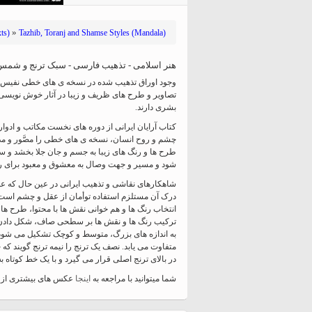
hiyri (XIX d.C).
»
ts)
Tazhib, Toranj and Shamse Styles (Mandala)
هنر اسلامی - تذهیب فارسی - سبک ترنج و شمس - 
وجود اوراق تذهیب شده در نسخه ی های خطی نفیس هن
تصاویر و طرح های ظریف و زیبا در آثار خوش نویسی 
بشری دارند.
کتاب آرایان ایرانی از دوره های نخست مکاتب و ادوا
چشم و روح انسان، نسخه ی های خطی را مصَّور و مذّ
طرح ها و رنگ های زیبا به جسم و جان جلا بخشد و 
شود و مسیر و جهت وصال به معشوق و معبود برای ره 
شاهکارهای نقاشی و تذهیب ایرانی در عین حال که عم
درک آن مستلزم استفاده توأمان از عقل و چشم است و 
انتخاب رنگ ها و هم خوانی نقش ها با محتوا، طرح ها 
ترکیب رنگ ها و نقش ها بر سطحی صاف، شکل دادن به
به اندازه های بزرگ، متوسط و کوچک تشکیل می شود. ت
متفاوت می یابد. نصف یک ترنج را نیمه ترنج گویند که ج
در بالای ترنج اصلی قرار می گیرد و با یک خط کوتاه
شما میتوانید با مراجعه به
اینجا
عکس های بیشتری از ت