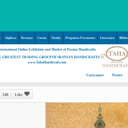
s
Súplicas
Revistas
Corán
Tienda
Preguntas Frecuentes
Literatura
Biblio
nternational Online Exhibition and Market of Persian Handicrafts
E GREATEST TRADING GROUP OF IRANIAN HANDICRAFTS
www.TahaHandicraft.com
Caricature
Poster
Posters – pictures about
C
Hayy (Pregrinación)
Arte & Islamic Architecture in
548
Like
painting
Palestine and Qods
Posters
Imam Mahdi (P)
Persi
Islamic mosaics and decorative
Prof. Hadi Moezzi
Photo of the day
C
Muslim ibn Aqil (P)
tile (Kashi Kari)
Prophet Muhammad (P)
Islamic Mogarabas (Moqarnas
Ta
M
Fátima Zahra (P)
Kari)
M