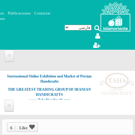
رفتن به محتوای اصلی
nes
Publicaciones
Contactar
mos
International Online Exhibition and Market of Persian
Handicrafts
THE GREATEST TRADING GROUP OF IRANIAN
HANDICRAFTS
www.TahaHandicraft.com
6
Like