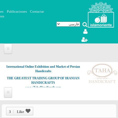
رفتن به محتوای اصلی
nes
Publicaciones
Contactar
mos
International Online Exhibition and Market of Persian
Handicrafts
THE GREATEST TRADING GROUP OF IRANIAN
HANDICRAFTS
www.TahaHandicraft.com
3
Like