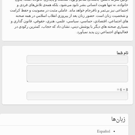
خانواده، نه تنها هویت انسانی بشر نابود می‌شود، بلکه همه‌ی تلاش‌های فردی و
اجتماعی نیز بی‌ثمر و نافرجام خواهد ماند. عاملي مثبت در مصونيت و حفظ كرامت
و شخصيت زنان است. حضور زنان بعد از پيروزي انقلاب اسلامي در همه صحنه
‏هاي اجتماعي، اقتصادي، حماسي، سياسي، علمي، هنري، حقوقي، قانون گذاري و
بسياري صحنه‏ هاي ديگر با پوشش ديني، نشان داد كه حجاب، كمترين ركودي در
فعاليت‏هاي اجتماعي زن پديد نمي‏آورد.
نام شما
8 + 6 =
زبان‌ها
Español