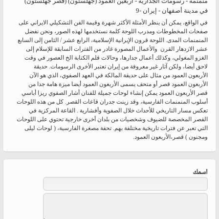
منمنمة - رسومات الجداریة - أربعين العمود (جهلستون) (قصر جهلستون)
في مدينة أصفهان - إيران -9
في الواقع، يمكن أن ينظر الأمثلة الأكثر شهرة وقيمة الفن التشكيلي الايراني على
صفحات المخطوطات ومدرب اللوحة كلمة نستخدمها لهذه الصور، ونحن نفضل
المنمنمات المدى. اللوحة قرون الإيرانية الإسلامية، الرابع عشر / الثامن إلى السابع
عشر الازدهار القرن والأعمال المصورة غادر من الفترات السابقة للإسلام إلى
الغزو المغولي، وكذلك أعمال جدارها، وحالات قلم الكتابة الخ العصور في وقت
لاحق أيضا، ولكن آثار غير معروفة من إيران تعتبر الأخرى الرسومات. حديقة
الأربعون العمود من مثال على حديقة المالكة في العهد الصفوي، الذي هو الآن
الأربعون العمود قصر أو متحف يسمى الأربعون العمود أيضا ميزة هامة جدا من
قصر الأربعون العمود يمكن إنشاء لوحات جميلة للفنان أشار الصفوي ريزا أباسي
أسلوب المنمنمات الفارسية، وقد زينت جدران قاعات القصر. كل من هذه اللوحات
تعكس مسار التاريخي للأحداث خلال الصفوية وأفشارية . القاعة المركزية في
القصر المخصصة للضيوف وشخصيات من بلدان أخرى خارجية تحتوي على اللوحات
التي تعبر عن فترات تاريخية مختلفة بهم. تحفة مصغرة الفارسية، ( لوحات ليلى
ومجنون ) قصر،الأربعون العمود.
‏اسمك ‏