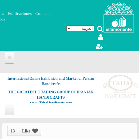
تجاوز إلى المحتوى الرئيسي
nes
Publicaciones
Contactar
mos
International Online Exhibition and Market of Persian
Handicrafts
THE GREATEST TRADING GROUP OF IRANIAN
HANDICRAFTS
www.TahaHandicraft.com
13
Like